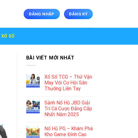
ĐĂNG NHẬP
ĐĂNG KÝ
XỔ SỐ
BÀI VIẾT MỚI NHẤT
Xổ Số TCG – Thử Vận
May Với Cơ Hội Săn
Thưởng Liền Tay
Sảnh Nổ Hũ JBD Giải
Trí Cá Cược Đẳng Cấp
Nhất Năm 2025
Nổ Hũ PG – Khám Phá
Kho Game Đỉnh Cao