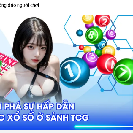
ông đảo người chơi.