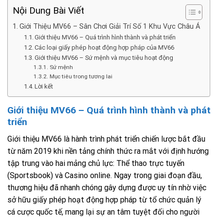
Nội Dung Bài Viết
Giới Thiệu MV66 – Sân Chơi Giải Trí Số 1 Khu Vực Châu Á
Giới thiệu MV66 – Quá trình hình thành và phát triển
Các loại giấy phép hoạt động hợp pháp của MV66
Giới thiệu MV66 – Sứ mệnh và mục tiêu hoạt động
Sứ mệnh
Mục tiêu trong tương lai
Lời kết
Giới thiệu MV66 – Quá trình hình thành và phát
triển
Giới thiệu MV66 là hành trình phát triển chiến lược bắt đầu
từ năm 2019 khi nền tảng chính thức ra mắt với định hướng
tập trung vào hai mảng chủ lực: Thể thao trực tuyến
(Sportsbook) và Casino online. Ngay trong giai đoạn đầu,
thương hiệu đã nhanh chóng gây dựng được uy tín nhờ việc
sở hữu giấy phép hoạt động hợp pháp từ tổ chức quản lý
cá cược quốc tế, mang lại sự an tâm tuyệt đối cho người