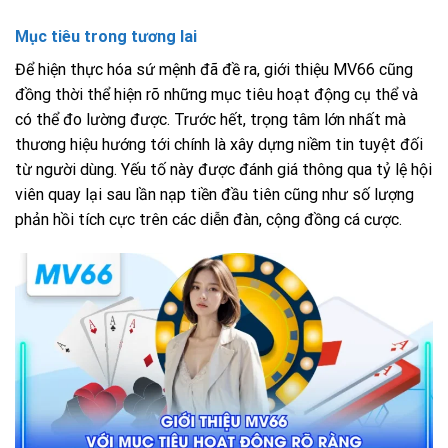
Mục tiêu trong tương lai
Để hiện thực hóa sứ mệnh đã đề ra, giới thiệu MV66 cũng
đồng thời thể hiện rõ những mục tiêu hoạt động cụ thể và
có thể đo lường được. Trước hết, trọng tâm lớn nhất mà
thương hiệu hướng tới chính là xây dựng niềm tin tuyệt đối
từ người dùng. Yếu tố này được đánh giá thông qua tỷ lệ hội
viên quay lại sau lần nạp tiền đầu tiên cũng như số lượng
phản hồi tích cực trên các diễn đàn, cộng đồng cá cược.