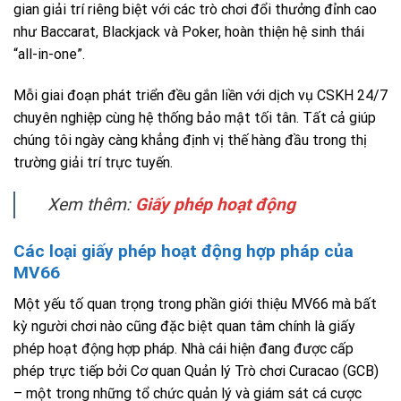
gian giải trí riêng biệt với các trò chơi đổi thưởng đỉnh cao
như Baccarat, Blackjack và Poker, hoàn thiện hệ sinh thái
“all-in-one”.
Mỗi giai đoạn phát triển đều gắn liền với dịch vụ CSKH 24/7
chuyên nghiệp cùng hệ thống bảo mật tối tân. Tất cả giúp
chúng tôi ngày càng khẳng định vị thế hàng đầu trong thị
trường giải trí trực tuyến.
Xem thêm:
Giấy phép hoạt động
Các loại giấy phép hoạt động hợp pháp của
MV66
Một yếu tố quan trọng trong phần giới thiệu MV66 mà bất
kỳ người chơi nào cũng đặc biệt quan tâm chính là giấy
phép hoạt động hợp pháp. Nhà cái hiện đang được cấp
phép trực tiếp bởi Cơ quan Quản lý Trò chơi Curacao (GCB)
– một trong những tổ chức quản lý và giám sát cá cược