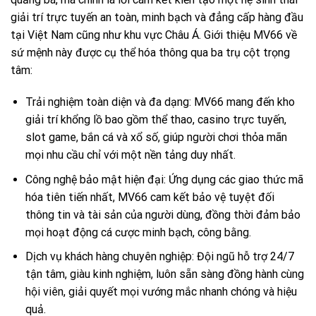
giải trí trực tuyến an toàn, minh bạch và đẳng cấp hàng đầu
tại Việt Nam cũng như khu vực Châu Á. Giới thiệu MV66 về
sứ mệnh này được cụ thể hóa thông qua ba trụ cột trọng
tâm:
Trải nghiệm toàn diện và đa dạng: MV66 mang đến kho
giải trí khổng lồ bao gồm thể thao, casino trực tuyến,
slot game, bắn cá và xổ số, giúp người chơi thỏa mãn
mọi nhu cầu chỉ với một nền tảng duy nhất.
Công nghệ bảo mật hiện đại: Ứng dụng các giao thức mã
hóa tiên tiến nhất, MV66 cam kết bảo vệ tuyệt đối
thông tin và tài sản của người dùng, đồng thời đảm bảo
mọi hoạt động cá cược minh bạch, công bằng.
Dịch vụ khách hàng chuyên nghiệp: Đội ngũ hỗ trợ 24/7
tận tâm, giàu kinh nghiệm, luôn sẵn sàng đồng hành cùng
hội viên, giải quyết mọi vướng mắc nhanh chóng và hiệu
quả.