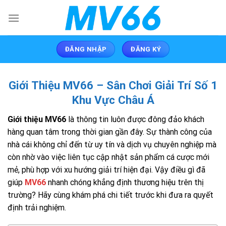
Skip
to
content
ĐĂNG NHẬP
ĐĂNG KÝ
Giới Thiệu MV66 – Sân Chơi Giải Trí Số 1
Khu Vực Châu Á
Giới thiệu MV66
là thông tin luôn được đông đảo khách
hàng quan tâm trong thời gian gần đây. Sự thành công của
nhà cái không chỉ đến từ uy tín và dịch vụ chuyên nghiệp mà
còn nhờ vào việc liên tục cập nhật sản phẩm cá cược mới
mẻ, phù hợp với xu hướng giải trí hiện đại. Vậy điều gì đã
giúp
MV66
nhanh chóng khẳng định thương hiệu trên thị
trường? Hãy cùng khám phá chi tiết trước khi đưa ra quyết
định trải nghiệm.